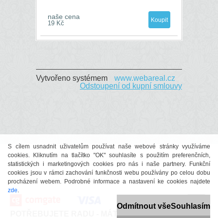
naše cena
19 Kč
Vytvořeno systémem
www.webareal.cz
Odstoupení od kupní smlouvy
S cílem usnadnit uživatelům používat naše webové stránky využíváme
cookies. Kliknutím na tlačítko "OK" souhlasíte s použitím preferenčních,
statistických i marketingových cookies pro nás i naše partnery. Funkční
cookies jsou v rámci zachování funkčnosti webu používány po celou dobu
procházení webem. Podrobné informace a nastavení ke cookies najdete
zde
.
Odmítnout vše
Souhlasím
POTŘEBUJETE RADU - MÁTE DOTAZ ČI PROBLÉM?