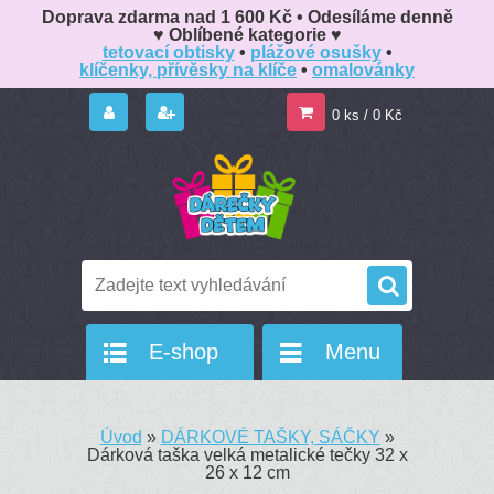
Doprava zdarma nad 1 600 Kč • Odesíláme denně
♥️ Oblíbené kategorie ♥️
tetovací obtisky
•
plážové osušky
•
klíčenky, přívěsky na klíče
•
omalovánky
0 ks / 0 Kč
E-shop
Menu
Úvod
»
DÁRKOVÉ TAŠKY, SÁČKY
»
Dárková taška velká metalické tečky 32 x
26 x 12 cm