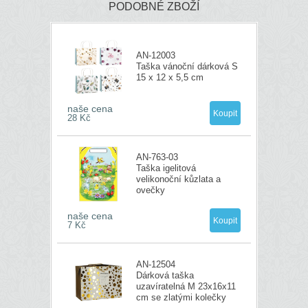
PODOBNÉ ZBOŽÍ
AN-12003
Taška vánoční dárková S
15 x 12 x 5,5 cm
naše cena
28 Kč
AN-763-03
Taška igelitová
velikonoční kůzlata a
ovečky
naše cena
7 Kč
AN-12504
Dárková taška
uzavíratelná M 23x16x11
cm se zlatými kolečky