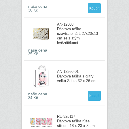
naše cena
30 Kč
AN-12508
Dárková taška
uzavíratelná L 27x20x13
cm se zlatými
hvězdičkami
naše cena
35 Kč
AN-12360-01
Dárková taška s glitry
velká Zebra 32 x 26 cm
naše cena
34 Kč
RE-925117
Dárková taška růže
střední 18 x 23 x 8 cm