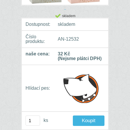
skladem
Dostupnost:
skladem
Číslo
AN-12532
produktu:
naše cena:
32 Kč
(Nejsme plátci DPH)
Hlídací pes:
ks