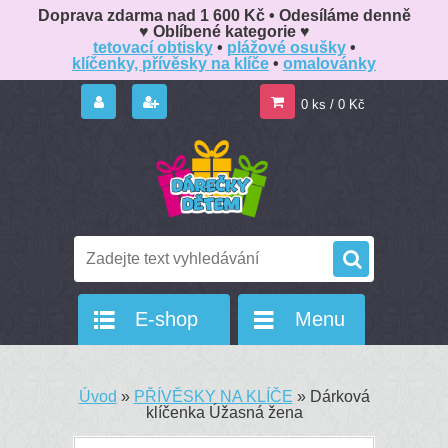
Doprava zdarma nad 1 600 Kč • Odesíláme denně
♥️ Oblíbené kategorie ♥️
tetovací obtisky
•
plážové osušky
•
klíčenky, přívěsky na klíče
•
omalovánky
0 ks / 0 Kč
E-shop
Menu
Úvod
»
PŘÍVĚSKY NA KLÍČE
»
Dárková
klíčenka Úžasná žena