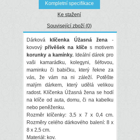
Kompletní specifikace
Ke stažení
Související zboží (0)
Dárková
klíčenka Úžasná žena
-
kovový
přívěšek na klíče
s motivem
korunky a kamínky.
Ideální dárek pro
vaši kamarádku, kolegyni, šéfovou,
maminku či babičku, který řekne za
vás, že vám na ni záleží. Potěšte
malým dárkem, který udělá velikou
radost. Klíčenka Úžasná žena se hodí
na klíče od auta, domu, či na kabelku
nebo peněženku.
Rozměr klíčenky: 3,5 x 7 x 0,4 cm.
Rozměry celého dárkového balení:
8 x
8 x 2,5 cm.
Materiál: kov.