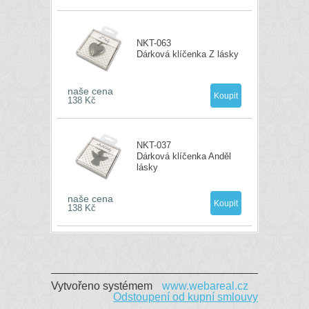
NKT-063
Dárková klíčenka Z lásky
naše cena
138 Kč
NKT-037
Dárková klíčenka Anděl
lásky
naše cena
138 Kč
Vytvořeno systémem
www.webareal.cz
Odstoupení od kupní smlouvy