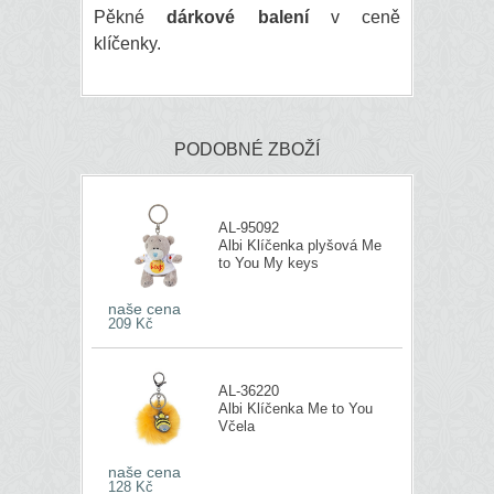
Pěkné
dárkové balení
v ceně
klíčenky.
PODOBNÉ ZBOŽÍ
AL-95092
Albi Klíčenka plyšová Me
to You My keys
naše cena
209 Kč
AL-36220
Albi Klíčenka Me to You
Včela
naše cena
128 Kč